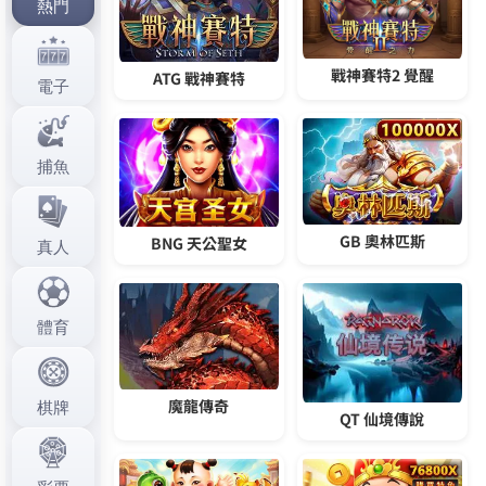
到即時數據，滿足你的多元體育需求。
作
發
分
admin
2026 年 5 月 8 日
nba即時比分
者
佈
類
日
期:
文
上一篇文章
章
快速分享傳熱情，nba賽程引爆社交
上
一
圈
導
篇
覽
文
章:
下一篇文章
雲端儲存無壓力，nba賽程記錄你的
下
一
熱愛
篇
文