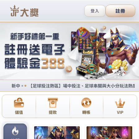
九州娛樂城改名卡拉邦網
多項運動一站匯，nba即時比
分告别軟件切換
身為多元體育愛好者，不必在多個軟件間切換尋找比
分，
nba即時比分
平台覆蓋足球、籃球、網球、棒
球、排球、冰球等數十項運動，全球各級賽事一站匯
聚，讓你在一個平台內掌握所有關注項目的即時比
分，透過自訂首頁，可將喜愛的運動與球隊置頂，快
速獲取核心資訊，節省操作時間，不論是足球賽事的
激情對決，還是網球比賽的精細較量，都能在這裡找