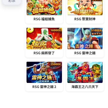
章:
彙整
2026 年 8 月
2026 年 7 月
2026 年 6 月
2026 年 5 月
2026 年 4 月
2026 年 3 月
2026 年 2 月
2026 年 1 月
2025 年 12 月
2025 年 11 月
2025 年 10 月
2025 年 9 月