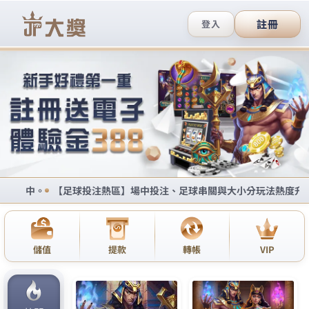
九州娛樂城改名卡拉邦網
月份:
2021 年 6 月
暴龍多樣化的玩法，帶給你不
一樣的精彩刺激
暴龍
推薦最精彩、最刺激、獎品最豐富的遊戲，在娛
樂城中您可飽覽整個豪華賭場和靚麗的美女荷官，讓
玩家可以盡情展現個人科技、特色，遊戲具有開獎頻