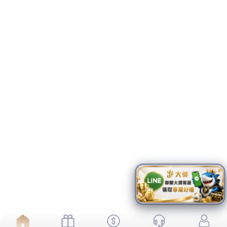
死鬥
內行球迷的數據軍師！最精準的nba賽程即時戰況
動態全解析
一秒都不想錯過！nba即時比分讓球賽現場就在你
的口袋裡
掌握第一手籃球情報，nba賽程點燃你心中的不滅
球魂
nba即時比分用數字見證傳奇誕生，熱血體育迷的
無悔選擇
近期留言
九州娛樂城改名卡拉邦網
提供
NBA即時比分
熱身賽、
馬刺
、
暴