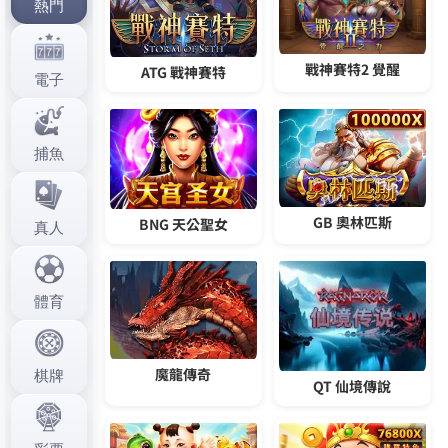
率快，即開即兌，趣味性、娛樂性强等特點，而且遊
戲過程充滿緊張與刺激，深受彩民喜愛，絕對是您的
首選。
發
分
2021 年 6 月 25 日
暴龍
佈
類
日
期:
選擇威剛可以盡享各種技巧，
輕鬆體驗遊戲帶來的快樂
威剛
擁有最刺激的真人遊戲，全天候24小時為您提供
專業、貼心的VIP服務，讓你足不出戶就能享受遊戲博
弈的魅力，推薦更有多款遊戲技巧任你選擇，玩家們
能够24小時線上PK，更多的好玩的娛樂功用等你體
驗，享受最好的遊戲，威剛是值得您嘗試的平台。