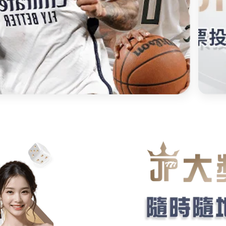
真實，這裡就是，如果你希望玩牌的時候能有個漂亮的美女主
且還是真人，讓你在遊戲的同時也可以與美女互動，真實何樂而
前、在路上、外出旅遊或工作休息時都能迅速加入遊戲。
能體驗到棒球運動的樂趣
趣味的體育運動，你將會在這裡體驗到無與倫比的快樂，
卡拉邦
是
閒遊戲，玩法簡單易上手，逼真的擊打動態效果，讓你擁有身臨
的視覺體驗，讓你沉浸在激情四射的遊戲中，和不同的參賽對手
軍榮耀。