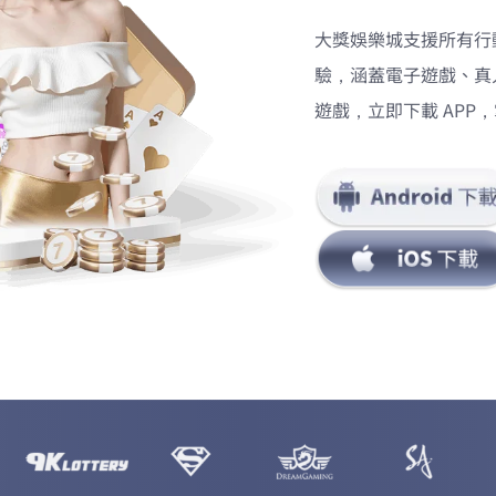
的玩法，等你來挑戰經典
挑戰嗎？
nba賽程
支持多人聯機，四人同屏競技，更多金幣等你
還是老玩家，都能獲得超多福利，刺激遊戲體驗，nba的整體畫
可玩性極高的遊戲，通過現場視頻，讓玩家彷如身在其中現場實
人帶來快樂和享受。
的玩法輕鬆享受遊戲沒煩惱