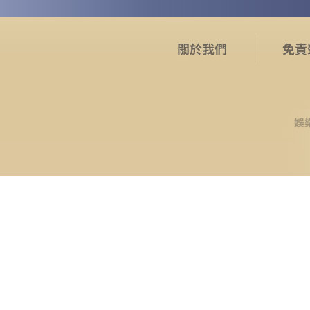
發
2021 年 4 月 10 日
生活節奏日益加速
佈
分
nba即時比分
供最新、最全的真
日
類
豐富，海量金幣送
期:
受精彩刺激的遊戲
馬刺帶給您空前的遊
是夢
發
2021 年 4 月 10 日
想把平時累積的壓
佈
分
馬刺
平台，全新的對戰
日
類
中加入全新玩法，