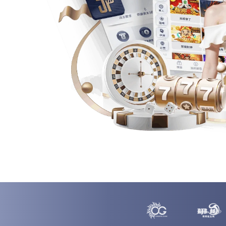
nba賽程獨一無二
發
2021 年 4 月 19 日
最火的街機你敢來
佈
分
nba賽程
領取，無論是新手
日
類
精美，推薦是一款
期:
況下注，給更多的
nba即時比分創意