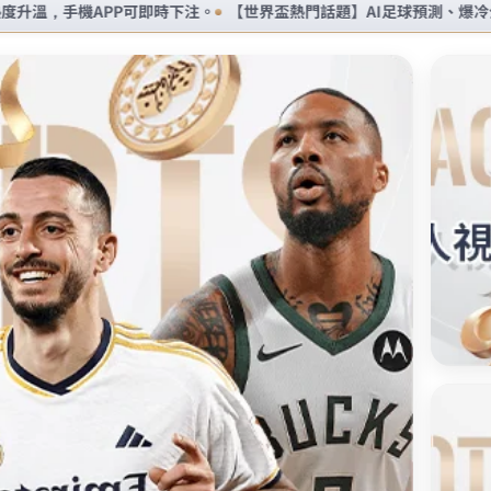
，讓你遊戲體驗不再寂寞
物形象與牌局背景完美結合，給玩家一種身臨其境的感覺，
暴龍
比
人物感更加生動並富有活力，遊戲採用3D製作科技，讓廣大用
遊戲，天天比賽免費贏大獎，讓更多玩家可以體驗魅力之處！
又多了一個休閒娛樂的項
種玩法上進行大量創新，讓
威剛
遊戲更富有樂趣，推薦如果你希望