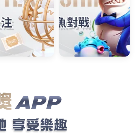
一秒都不想錯過！nba即時比分讓球賽現場就在
你的口袋裡
掌握第一手籃球情報，nba賽程點燃你心中的不
滅球魂
nba即時比分用數字見證傳奇誕生，熱血體育迷
的無悔選擇
告別卡頓延遲，nba賽程最純粹的籃球記分板為
你守候
近期留言
一