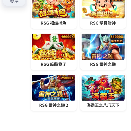
日
期:
nba賽程讓手機不再只有枯燥
的比分，是遊戲球迷朋友們的
必備利器
nba賽程
是一款全新上線的手機體育賽事資訊娛樂軟
件，功能包括：實时比分、完場、賽程比賽資訊查看
等，互動評論及多樣投票，一鍵推薦按鈕，讓你快速
查看每天的精彩比賽，nba賽程讓手機不再只有枯燥
的比分，是遊戲球迷朋友們的必備利器。
發
分
2021 年 8 月 11 日
nba賽程
佈
類
日
期:
nba即時比分讓用戶足不出戶