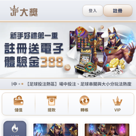
九州娛樂城改名卡拉邦網
月份:
2021 年 8 月
nba即時比分遊戲玩法豐富有
趣，給你帶來無窮無盡的挑戰
nba即時比分
打造出了一種全新的競技體驗，遊戲採
用3D畫面設計，豐富的角色設計和華麗的特效，帶來
强烈的視覺震撼，巔峰對決，實物獎勵等你來拿，遊