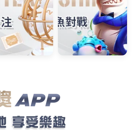
內行球迷的數據軍師！最精準的nba賽程即時戰
況動態全解析
一秒都不想錯過！nba即時比分讓球賽現場就在
你的口袋裡
掌握第一手籃球情報，nba賽程點燃你心中的不
滅球魂
nba即時比分用數字見證傳奇誕生，熱血體育迷
的無悔選擇
近期留言