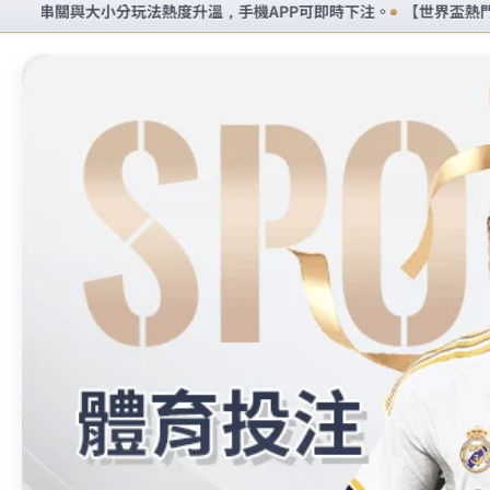
馬刺各種經典玩法等
得多姿多彩
發
2022 年 7 月 23 日
LEO娛樂城卡拉
佈
分
馬刺
的VIP服務，讓
日
類
配上舒緩的背景音
期:
帶來更多的歡樂與
真正的得獎神器。
威剛舒適的遊戲環境