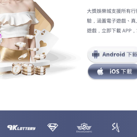
邦官網擅長打造最佳的娛樂體驗，盡心做好每項細節讓玩家擁有親
效果，重金打造多項安全加密機制，
nba即時比分
多樣的玩法，
以盡情進行遊戲，遊戲簡潔流暢的畫面，無論從哪個角度都十分
時比分讓你足不出戶就能享受遊戲博弈的魅力。
新的樂趣，為大家帶來最佳
邦官網積極努力地為玩家提供一個優質的真人遊戲平台，在娛樂城