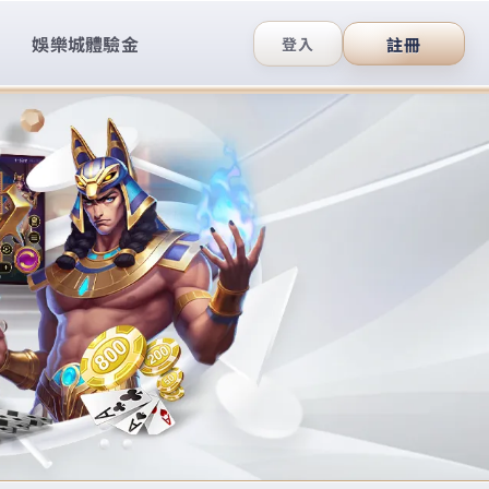
時隨地實时掌握馬刺，暴龍，威剛等各地大小聯賽、杯賽，是現
搜
搜
尋
尋
關
鍵
字: