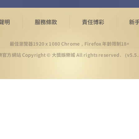
華賭場和靚麗的美女荷官，
nba賽程
是一款風靡全球的遊戲，將
完美結合，給玩家一種身臨其境的感覺，多樣的博弈競技玩法能
的歡樂與趣味，nba賽程多種玩法任你挑選，遊戲介面簡潔清爽
享受遊戲沒煩惱。
饗宴，帶給您最好的遊戲
邦官網為大家帶來了最新、最熱門的公式，讓玩家在“與人鬥其樂
度過歡樂的遊戲時間，
威剛
打造出了一種全新的競技體驗，遊戲
豐富的角色設計和華麗的特效，給你舒適安心安全的遊戲環境，