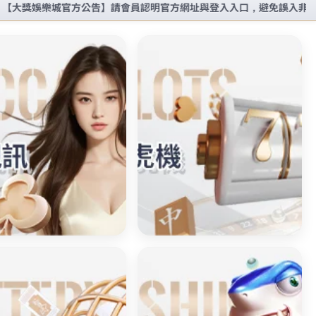
頁面
nba即時比分
nba賽程
卡拉邦
威剛
心
暴龍
，
歐博儲值
歐博百家樂娛樂城
歐博百家樂試玩
歐博試玩版
百家樂試玩版
馬刺
近期文章
球季最關鍵戰役！nba即時比分伴你鎖定附加賽
生死鬥