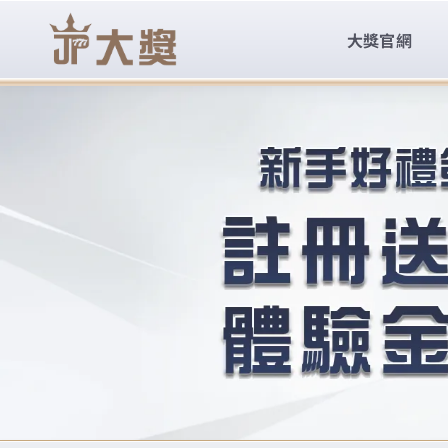
九州娛樂城改名卡拉邦網
九州娛樂城改名卡拉邦NBA即時比分網提供最快最准最全的篮
時最火爆，最公平，最信譽的平台！
月份:
2022 年 7 月