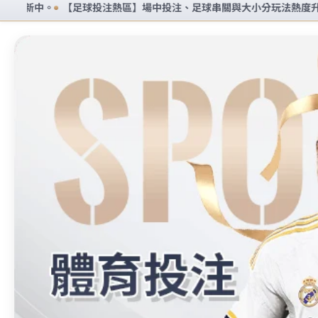
暴龍遊戲色彩豐富，
發
2025 年 6 月 25 日
LEO娛樂城卡拉
佈
分
暴龍
過程中遇到的問題
日
類
景，玩家將在遊戲
期:
體盤路，為您購彩
造最好體育直播吧
nba賽程讓您的逆
發
2025 年 6 月 25 日
LEO娛樂城卡拉