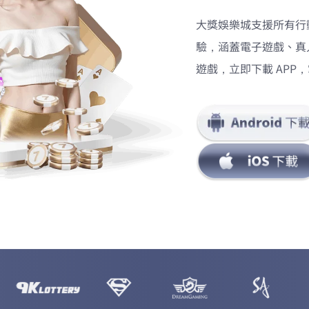
遊戲體驗，推薦可以跟美女帥哥一起暢玩左右，nba即時比分每
，配上舒緩的背景音樂，讓玩家有身臨其境的牌桌體驗，深受廣
會員提供即時、精彩的博奕
邦官網以革命性操作界面重新定義線上娛樂！獨家研發的智能按鍵
程
讓你三分鐘學會怎麼玩，五分鐘掌握技巧，來滿足不同級別玩