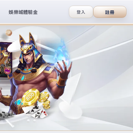
時隨地實时掌握馬刺，暴龍，威剛等各地大小聯賽、杯賽，是現
搜
搜
尋
尋
關
鍵
字: