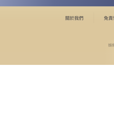
類
的需求，玩牌，虛
期:
玩法豐富，是玩家
樣，而且上線獎勵
nba即時比分遊戲
發
2025 年 6 月 20 日
LEO娛樂城卡拉
佈
分
nba即時比分
即時比分
遊戲的主
日
類
網遊戲以及遊戲資
期:
的國際化服務，同
深電腦專家給公司