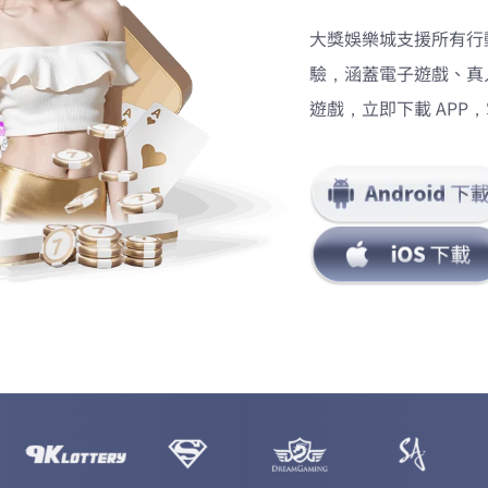
足不出戶，即可盡享特色遊
打造綠色、健康的投注平台，推薦遊戲注册立即送體驗金300，
，這個優惠超推薦，人人有機會，個個有把握，24小時隨時上
平公正的娛樂服務，覆蓋最全面的網頁遊戲，推薦讓你足不出
遊戲。