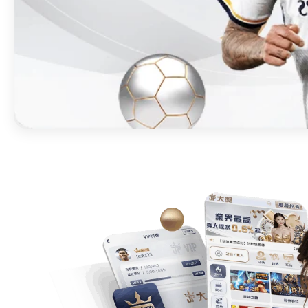
發
2021 年 9 月 20 日
LEO娛樂城卡拉
佈
分
威剛
放鬆，儼然已成為
日
類
彩道具瘋狂爆金，
期:
卡拉邦給你帶來超棒
場的刺激
發
2021 年 9 月 7 日
閒暇時刻想要打發
佈
分
卡拉邦
彩，電競遊戲等線
日
類
足，隨時隨地拿起
期: