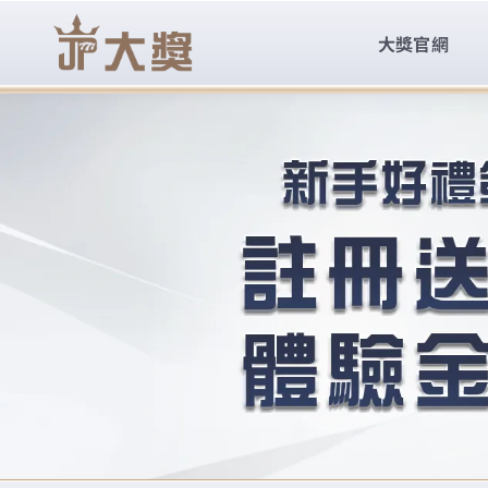
九州娛樂城改名卡拉邦網
九州娛樂城改名卡拉邦NBA即時比分網提供最快最准最全的篮
時最火爆，最公平，最信譽的平台！
月份:
2021 年 9 月