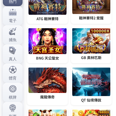
公正的競技pk，推薦簡約細膩的畫面，愉悅的背景音
樂，視聽完美享受，為電競注入娛樂活力。
發
分
2021 年 12 月 31 日
卡拉邦
佈
類
日
期:
nba即時比分激情線上對決，
讓您無論何時何地都可以體驗
掌上玩遊戲的樂趣
LEO娛樂城卡拉邦官網是一家面向全球互聯網用戶的
體育數據網站，提供世界各地最快、最全、最准的的
nba即時比分
、指數、資料、新聞、數據，包含當天
所有NBA比賽，每場比賽可分別查看比分、文字直