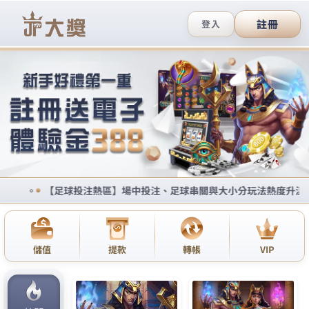
九州娛樂城改名卡拉邦網
月份:
2021 年 12 月
卡拉邦提供最頂級的遊戲體
驗，讓會員享受精彩生活
LEO娛樂城
卡拉邦
官網旨在為玩家提供精彩、有趣的
遊戲體驗，精美的遊戲畫面，炫酷的特效任你選擇，
玩家們能够24小時能够線上PK，玩家自由挑選，公平