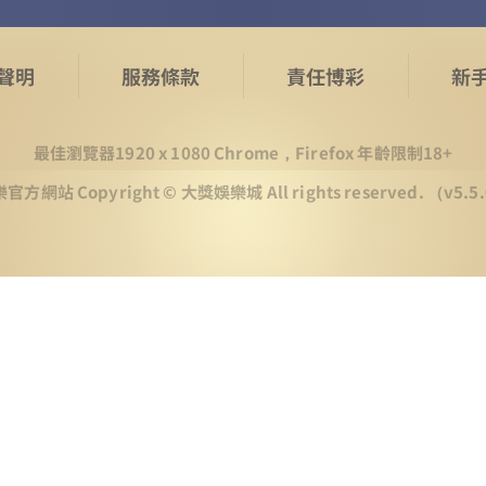
歐洲杯等重大賽事期間，
nba即時比分
平台推出專題策劃，匯集
、精彩回顧、專家訪談等豐富內容，搭配即時比分實時更新，為
盛宴，首頁專題模塊聚焦熱點賽事，快速獲取核心資訊，參與平
定獎品，不論是佳節假期還是賽事狂歡季，nba即時比分平台都
，讓每一個精彩瞬間都不被錯過。
ba賽程追賽有驚喜
領獎勵？
nba賽程
平台內設豐富的任務體系，每日簽到、觀看賽
與預測等行為均可獲得積分或獎勵，積分可兌換周邊禮品、會員