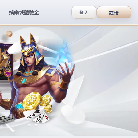
時隨地實时掌握馬刺，暴龍，威剛等各地大小聯賽、杯賽，是現
搜
搜
尋
尋
關
鍵
字: