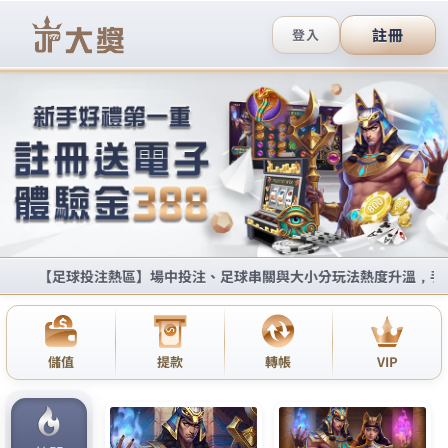
九州娛樂城改名卡拉邦網
威剛多種模塊任君暢玩，深受
廣大玩家喜愛
LEO娛樂城卡拉邦官網為用戶提供了豐富的
威剛
遊
戲，各種各樣好玩的公式這裡都有，遊戲內設豐富的
娛樂玩法內容，精美細膩的畫面風格帶給你，遊戲中
擁有經國際賭場專業訓練的荷官，進行各種賭場遊
戲，所有賭局都依荷官動作，而不是預設的電腦機率
結果，以高科技的網路直播科技，威剛讓您擁有完美
遊戲體驗，可以盡情的來享受來自世界各地的豐富的