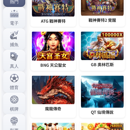
遊戲。
作
發
分
admin
2025 年 8 月 14 日
威剛
者
佈
類
日
期:
文
上一篇文章
章
nba即時比分給你前所未有的體驗，
上
一
帶給玩家不一樣的感受
導
篇
覽
文
章:
下一篇文章
nba賽程舒適的遊戲環境為玩家提供
下
一
多元化的遊戲互動
篇
文