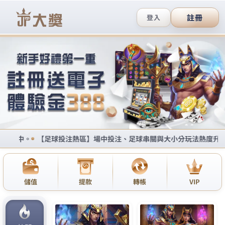
九州娛樂城改名卡拉邦網
nba即時比分給你在玩遊戲的
途中不覺得無聊
LEO娛樂城卡拉邦官網不僅提供多樣的遊戲類型以滿
足各種玩家需求，還針對每種遊戲設計了獨特的優惠
活動，讓玩家共享樂趣
，nba即時比分
遊戲的主題非
常有特色，畫面版强，可以讓你感受到更多好玩的彩
種，眾多熱門好玩的遊戲讓大家能輕鬆的體驗到更多
趣味的線玩法。智能化的系統設置非常的方便了廣大
玩家，nba即時比分玩家在遊戲中可以贏豐厚福利獎