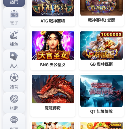
勵，等你下載挑戰，您可以與百萬遊戲玩家同桌競
技！
作
發
分
admin
2025 年 7 月 11 日
nba即時比分
者
佈
類
日
期:
文
上一篇文章
章
nba賽程能够讓您輕鬆的享受投注的
上
一
樂趣
導
篇
覽
文
章:
下一篇文章
nba賽程提供最舒適的體驗讓用戶能
下
一
够體驗優質的遊戲環境
篇