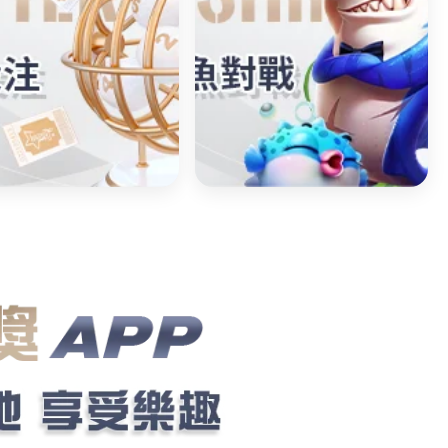
內行球迷的數據軍師！最精準的nba賽程即時戰
況動態全解析
一秒都不想錯過！nba即時比分讓球賽現場就在
你的口袋裡
掌握第一手籃球情報，nba賽程點燃你心中的不
滅球魂
nba即時比分用數字見證傳奇誕生，熱血體育迷
的無悔選擇
近期留言