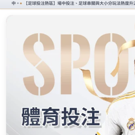
度至關重要，
威剛
作
admin
你可以在這裡來通
者
發
2025 年 3 月 21 日
輕鬆遊戲，推薦創
佈
分
威剛
神夢！
日
類
期:
文
上一篇文章
章
馬刺遊戲中設計有新手的指引
上
一
導
篇
覽
文
下一篇文章
章:
暴龍帶給玩家身歷賭場的刺激
下
一