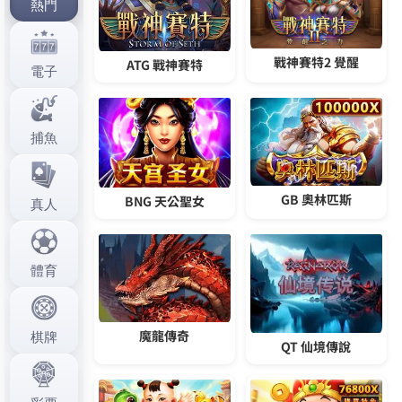
棘，直至世界的巔峰！
作
發
分
admin
2025 年 2 月 6 日
nba即時比分
者
佈
類
日
期:
文
上一篇文章
章
nba賽程經典的玩法享受精彩遊戲生
上
一
活
導
篇
覽
文
章:
下一篇文章
nba賽程讓你掌握最快最全戰績資
下
一
訊、助力陞級提速，享受最暢快的遊