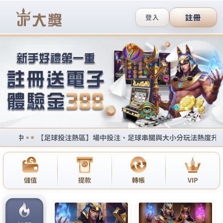
九州娛樂城改名卡拉邦網
nba即時比分引領你走向最專
業的競技戰場
LEO娛樂城卡拉邦官網為廣大玩家準備了現時最火最
流行的
nba即時比分
遊戲，讓更多玩家可以在這裡找
到你愛玩的版本，遊戲中為玩家們準備了非常精美的
畫面效果，簡單的操作模式，同時也是非常考驗玩家
的操作能力的，前所未有的精緻清晰的原畫與細膩到
人物布料的建模治癒你的眼睛，nba即時比分真人線
上實时語音交流玩法輔助玩家踏上君王之路，披荊斬