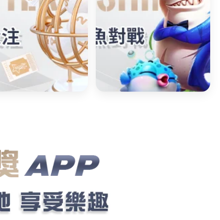
內行球迷的數據軍師！最精準的nba賽程即時戰
況動態全解析
一秒都不想錯過！nba即時比分讓球賽現場就在
你的口袋裡
掌握第一手籃球情報，nba賽程點燃你心中的不
滅球魂
nba即時比分用數字見證傳奇誕生，熱血體育迷
的無悔選擇
近期留言