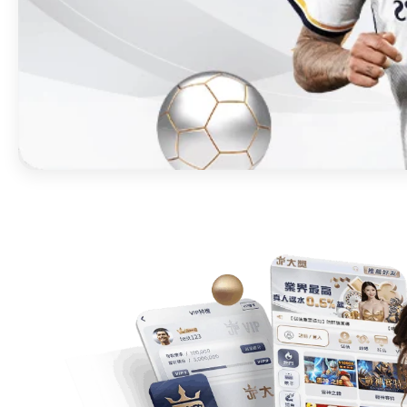
暴龍提供範圍各個級別以滿足
下
一
篇
文
章:
彙整
2026 年 8 月
2026 年 7 月
2026 年 6 月
2026 年 5 月
2026 年 4 月
2026 年 3 月
2026 年 2 月
2026 年 1 月
2025 年 12 月
2025 年 11 月