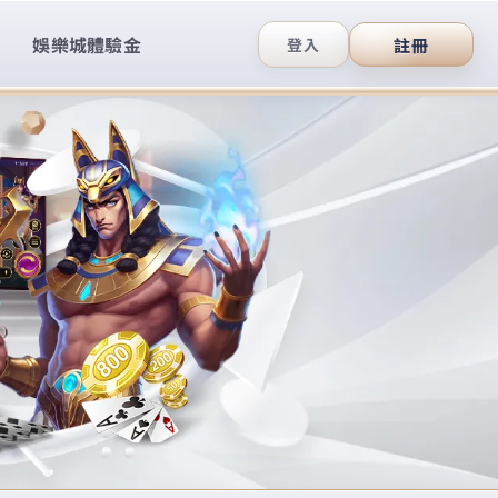
時隨地實时掌握馬刺，暴龍，威剛等各地大小聯賽、杯賽，是現
搜
搜
尋
尋
關
鍵
字: