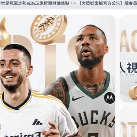
官網不僅提供多元化的遊戲選擇，從經典的撲克、百家樂、龍虎
視覺震撼的電子遊戲、體育賽事投注、彩票遊戲以及電子競技，
類型的遊戲，讓玩家盡情暢玩，爽到無法自拔！服務周到，玩家
的客服服務解決遇到的任何問題。還提供多種優惠活動，讓玩家
受遊戲樂趣。
個公平、安全和多元化的線上遊戲體驗