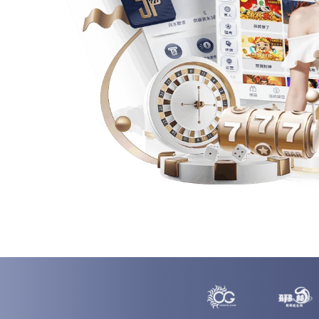
2025 年 9 月
2025 年 8 月
2025 年 7 月
2025 年 6 月
2025 年 5 月
2025 年 4 月
2025 年 3 月
2025 年 2 月
2025 年 1 月
2024 年 12 月
2024 年 11 月
2024 年 10 月
2024 年 9 月
2024 年 8 月
2024 年 7 月
2024 年 6 月
2024 年 5 月
2024 年 4 月
2024 年 3 月
2024 年 2 月
2024 年 1 月