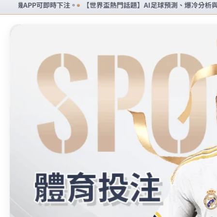
LEO
娛樂城
卡拉邦
鬥等桌上遊戲，到
作
admin
玩家無論偏好哪一
者
發
2024 年 12 月 13 日
可以通過24小時
佈
分
卡拉邦
以以更低的成本享
日
類
期:
文
上一篇文章
章
nba即時比分為客戶締造一
上
一
導
篇
覽
文
下一篇文章
章: