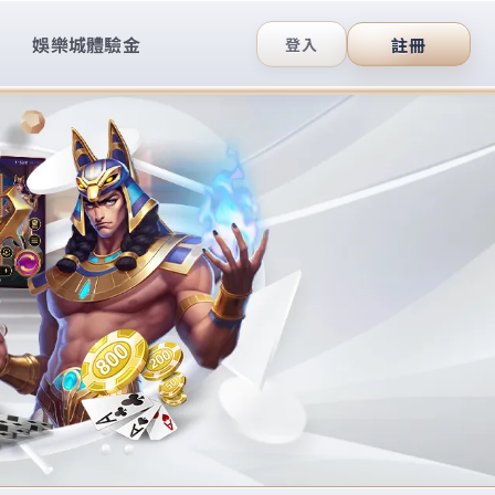
時隨地實时掌握馬刺，暴龍，威剛等各地大小聯賽、杯賽，是現
搜
搜
尋
尋
關
鍵
字: