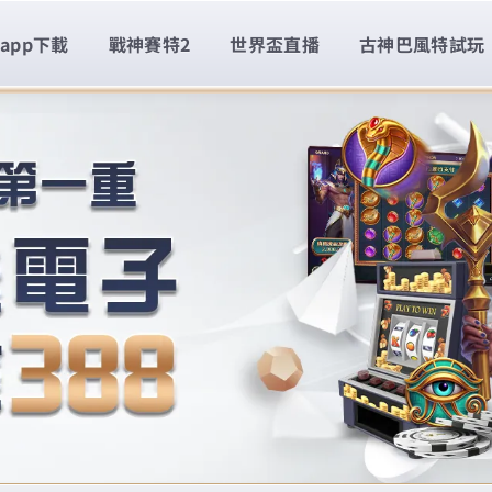
球即时比分，功能包括實时比分、完場、賽程比賽資訊查看等专业数据，讓您隨
付線，易學易玩
邦官網提供了各種看路資源和工具，幫助玩家更好地記錄和分析牌