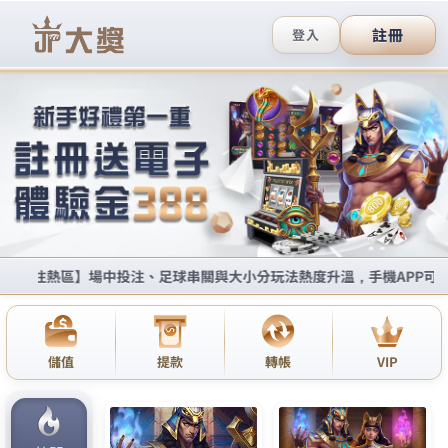
九州娛樂城改名卡拉邦網
nba賽程規則簡單、玩法豐
富，快來享受勝利的喜悅吧
LEO娛樂城卡拉邦官網是國內首屈一指的線上娛樂平
台，除了擁有完整的遊戲開發團隊，在維護與創新上
也不遺餘力，
nba賽程
是一款休閒娛樂的手機遊戲，
遊戲色彩豐富，畫面精緻，更有超多設計有趣的關卡
等你來挑戰，能讓用戶能够體驗優質遊戲環境，nba
賽程也是消費享受的好去處，百款最真實刺激的戲，
是業內最强遊戲平台，完善的平台體系及優質的服