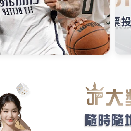
的真人博弈環境，享受以小博大的刺激