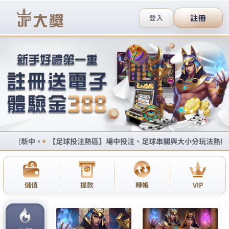
九州娛樂城改名卡拉邦網
威剛玩法多樣，讓您擁有完美
遊戲體驗
LEO娛樂城卡拉邦官網是全台返水回饋最高的娛樂
城，天天返水最高2%、出金速度快，隨時隨地輕鬆暢
玩，24小時線上客服為您服務
，威剛
是一種娱樂活
動，保持冷靜並以負责任的態度玩樂是非常重要的，
除了火辣的真人荷官團隊，更利用先進的威剛系統技
術研發全新遊戲環境，現在立刻登入現金版會員便能
加入高額返水黃金俱樂部！威剛可以說是最快和最簡