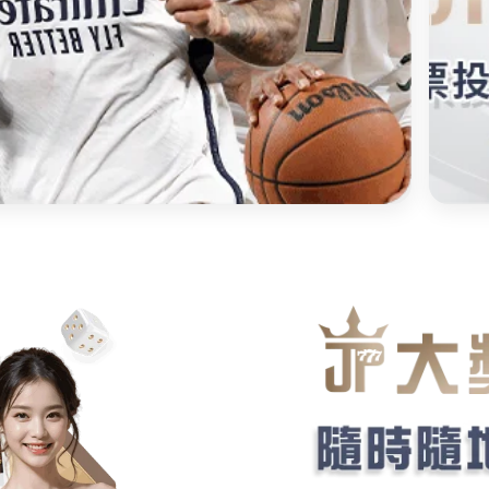
體驗，深受廣大玩家喜愛