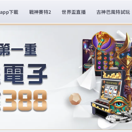
球即时比分，功能包括實时比分、完場、賽程比賽資訊查看等专业数据，讓您隨
和華麗的特效，帶給玩家