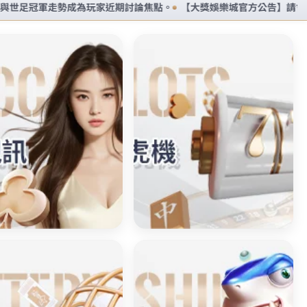
頁面
nba即時比分
nba賽程
卡拉邦
威剛
暴龍
歐博儲值
歐博百家樂娛樂城
歐博百家樂試玩
歐博試玩版
百家樂試玩版
馬刺
近期文章
球季最關鍵戰役！nba即時比分伴你鎖定附加賽
生死鬥