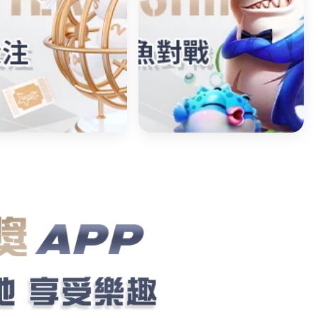
內行球迷的數據軍師！最精準的nba賽程即時戰
況動態全解析
一秒都不想錯過！nba即時比分讓球賽現場就在
你的口袋裡
掌握第一手籃球情報，nba賽程點燃你心中的不
滅球魂
nba即時比分用數字見證傳奇誕生，熱血體育迷
的無悔選擇
近期留言