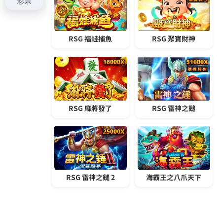
彙整
2026 年 8 月
2026 年 7 月
2026 年 6 月
2026 年 5 月
2026 年 4 月
2026 年 3 月
2026 年 2 月
2026 年 1 月
2025 年 12 月
2025 年 11 月
2025 年 10 月
2025 年 9 月
2025 年 8 月