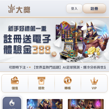
九州娛樂城改名卡拉邦網
nba即時比分新型遊戲模式更
讓你實現真實賭場無法做到的
事
LEO娛樂城卡拉邦官網全新手機服務體驗，隨時隨地
輕鬆暢玩，讓您的生活更加精彩，新穎的設計更好玩
更便捷，遊戲新人生！
nba即時比分
依靠獨特遊戲效
果，超强真實刺激體驗感，多種模式任你選，nba即
時比分採用全新的公式，技巧、賠率等各類刺激玩
法，讓你體驗到真實土豪享受。