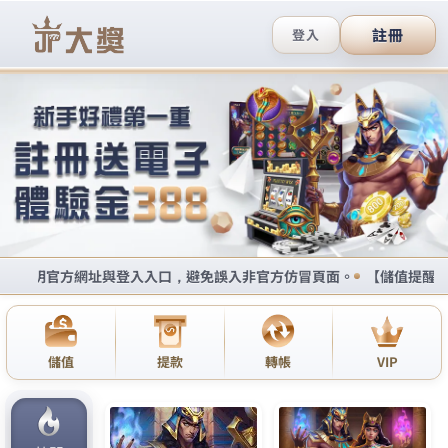
九州娛樂城改名卡拉邦網
暴龍能够為玩家帶來更多的歡
樂與趣味，可以給你帶來超棒
的娛樂體驗
LEO娛樂城卡拉邦官網擁有數百萬名註冊玩家，我們
的辦公室與顧客服務中心遍布世界各地，且曲和許多
博弈產業市場的合法營業執照，
暴龍
是一款好玩到爆
點的遊戲，遊戲無論從哪個角度把玩都十分的給力，
數萬人同台對決，極速開場，不用等候，享受精彩刺
激的博弈感，暴龍可滿足不同類型的玩家讓你愛不釋