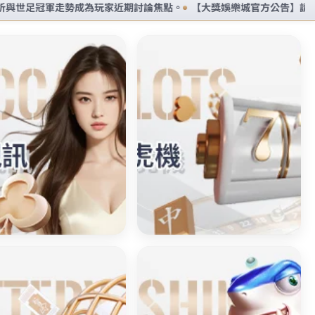
頁面
nba即時比分
nba賽程
卡拉邦
威剛
暴龍
歐博儲值
歐博百家樂娛樂城
歐博百家樂試玩
歐博試玩版
百家樂試玩版
馬刺
近期文章
球季最關鍵戰役！nba即時比分伴你鎖定附加賽
生死鬥