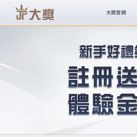
九州娛樂城改名卡拉邦網
九州娛樂城改名卡拉邦NBA即時比分網提供最快最准最全的篮
時最火爆，最公平，最信譽的平台！
威剛讓玩家有身臨其
玩家喜愛