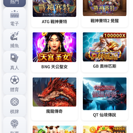
日
期:
文
上一篇文章
章
暴龍規則簡單、玩法豐富，讓你擁有
上
一
更暢快的體驗
導
篇
覽
文
章:
下一篇文章
威剛為您提供即時、全面的遊戲推薦
下
一
相關資訊
篇
文
章:
彙整