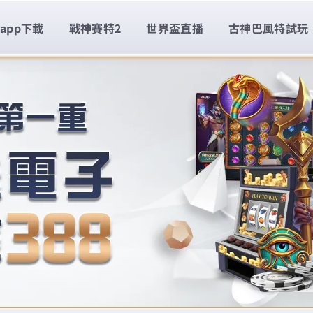
球即时比分，功能包括實时比分、完場、賽程比賽資訊查看等专业数据，讓您隨
擇，百分百真人線上競技
邦官網是一款線上遊戲平台，這裡擁有豐富的遊戲玩法，
暴龍
是款