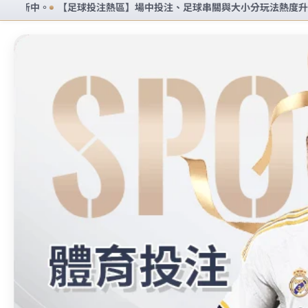
擁有地圖色彩陽光
作
admin
都能在這裡享受到
者
發
2023 年 4 月 30 日
面帶給玩家們真實
佈
分
暴龍
日
類
期:
文
上一篇文章
章
nba賽程將帶給你全新的體
上
一
導
篇
覽
文
下一篇文章
章:
nba即時比分讓你足不出戶
下
一