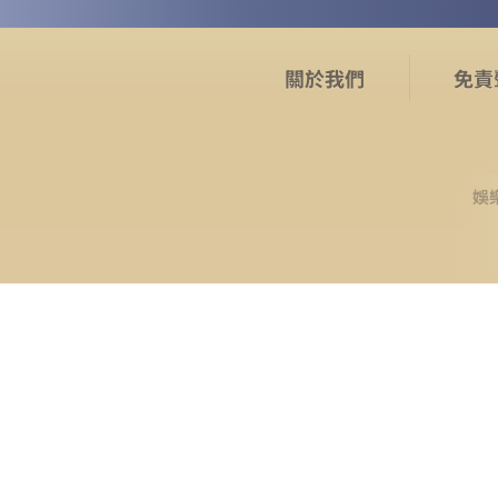
2023 年 9 月
2023 年 8 月
2023 年 7 月
2023 年 6 月
2023 年 5 月
2023 年 4 月
2023 年 3 月
2023 年 2 月
2023 年 1 月
2022 年 12 月
2022 年 11 月
2022 年 10 月
2022 年 9 月
2022 年 8 月
2022 年 7 月
2022 年 6 月
2022 年 5 月
2022 年 4 月
2022 年 3 月
2022 年 2 月
2022 年 1 月