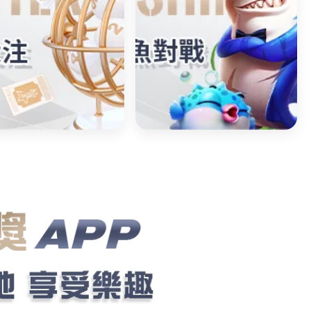
一秒都不想錯過！nba即時比分讓球賽現場就在
你的口袋裡
掌握第一手籃球情報，nba賽程點燃你心中的不
滅球魂
nba即時比分用數字見證傳奇誕生，熱血體育迷
的無悔選擇
告別卡頓延遲，nba賽程最純粹的籃球記分板為
你守候
近期留言