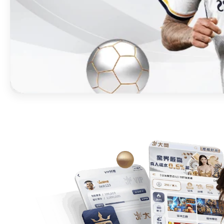
篇
文
章:
彙整
2026 年 7 月
2026 年 6 月
2026 年 5 月
2026 年 4 月
2026 年 3 月
2026 年 2 月
2026 年 1 月
2025 年 12 月
2025 年 11 月
2025 年 10 月
2025 年 9 月
2025 年 8 月