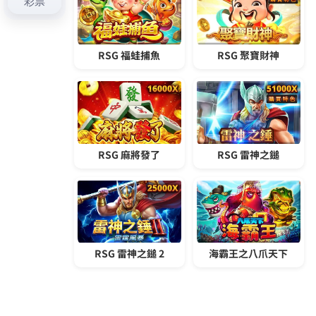
彙整
2026 年 8 月
2026 年 7 月
2026 年 6 月
2026 年 5 月
2026 年 4 月
2026 年 3 月
2026 年 2 月
2026 年 1 月
2025 年 12 月
2025 年 11 月
2025 年 10 月
2025 年 9 月
2025 年 8 月
2025 年 7 月