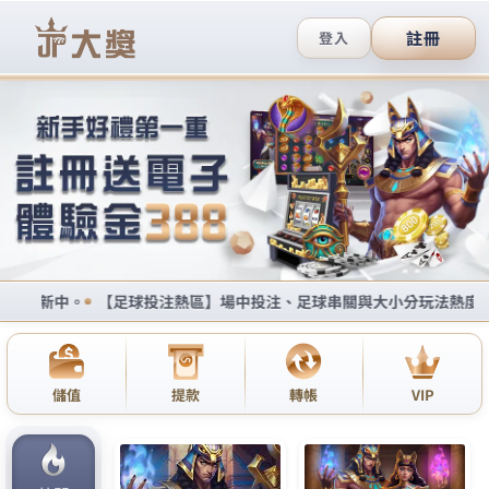
九州娛樂城改名卡拉邦網
威剛各種好禮免費贈送，好玩
又有趣
LEO娛樂城卡拉邦官網作為國際專業的網上博彩遊戲
運營商，我們承諾，為每一位元客戶提供最安全、最
公平的博彩遊戲，
威剛
為你呈現出最為豐富的競技內
容，不同難度的挑戰模式，還有輕鬆的背景音樂，不
一樣的對弈體驗，更有經典玩法任你體驗、特色賽制
等你挑戰，一定會讓你愛不釋手。
作
發
分
admin
2023 年 2 月 4 日
威剛