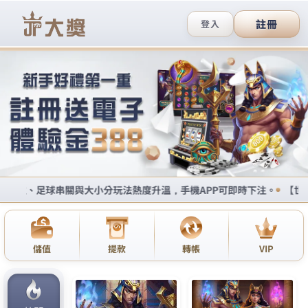
九州娛樂城改名卡拉邦網
nba即時比分為玩家提供前所
未有的娛樂享受，讓您從此不
寂寞
LEO娛樂城卡拉邦官網是非常受玩家青睞的遊戲平
台，
nba即時比分
是一款最近十分流行的競技遊戲，
無需註冊可以直接登入，更有多款最新的玩法讓您可
以安全放心去博弈、快速高效來下注、輕鬆愉快地盈
利，推薦玩家們能够24小時能够線上PK，更多的好玩
的娛樂功用，等你等你來愉快玩耍。