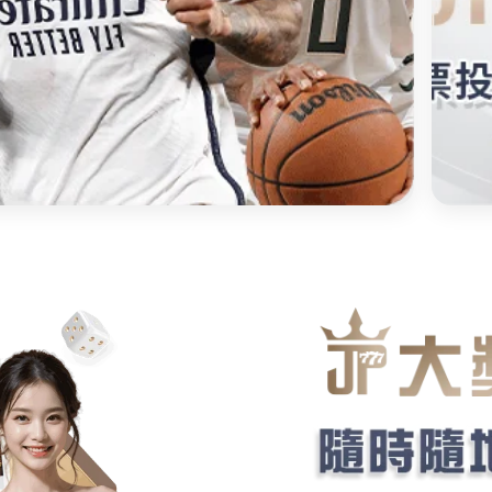
挑選，給你酣暢淋漓的體驗