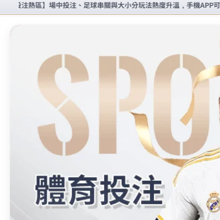
想把平時工作上累
直覺的館別分類，
作
admin
參與遊戲以及有獲
者
發
2022 年 9 月 29 日
受的好去處，nb
佈
分
nba即時比分
旅，絕對讓你愛不
日
類
期:
文
上一篇文章
章
nba賽程多種玩法任你挑選
上
一
導
篇