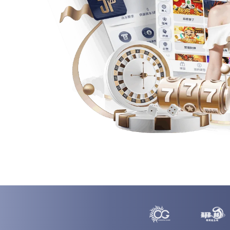
2026 年 1 月
2025 年 12 月
2025 年 11 月
2025 年 10 月
2025 年 9 月
2025 年 8 月
2025 年 7 月
2025 年 6 月
2025 年 5 月
2025 年 4 月
2025 年 3 月
2025 年 2 月
2025 年 1 月
2024 年 12 月
2024 年 11 月
2024 年 10 月
2024 年 9 月
2024 年 8 月
2024 年 7 月
2024 年 6 月
2024 年 5 月