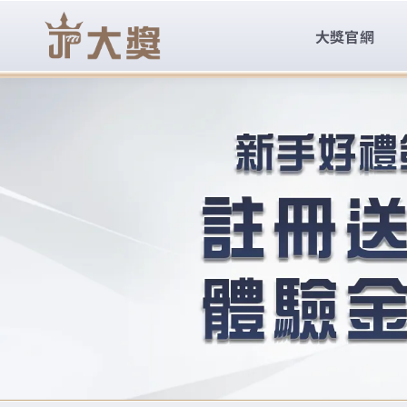
九州娛樂城改名卡拉邦網
九州娛樂城改名卡拉邦NBA即時比分網提供最快最准最全的篮
時最火爆，最公平，最信譽的平台！
nba即時比分經典
親歷賭場的刺激