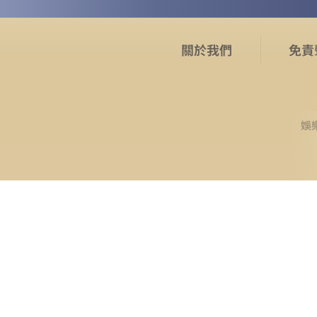
2024 年 4 月
2024 年 3 月
2024 年 2 月
2024 年 1 月
2023 年 12 月
2023 年 11 月
2023 年 10 月
2023 年 9 月
2023 年 8 月
2023 年 7 月
2023 年 6 月
2023 年 5 月
2023 年 4 月
2023 年 3 月
2023 年 2 月
2023 年 1 月
2022 年 12 月
2022 年 11 月
2022 年 10 月
2022 年 9 月
2022 年 8 月
2022 年 7 月