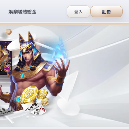
時隨地實时掌握馬刺，暴龍，威剛等各地大小聯賽、杯賽，是現
搜
搜
尋
尋
關
鍵
字: