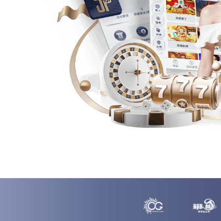
2026 年 3 月
2026 年 2 月
2026 年 1 月
2025 年 12 月
2025 年 11 月
2025 年 10 月
2025 年 9 月
2025 年 8 月
2025 年 7 月
2025 年 6 月
2025 年 5 月
2025 年 4 月
2025 年 3 月
2025 年 2 月
2025 年 1 月
2024 年 12 月
2024 年 11 月
2024 年 10 月
2024 年 9 月
2024 年 8 月
2024 年 7 月
2024 年 6 月