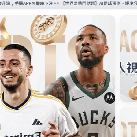
邦官網是一款玩家可以領取非常多獎勵的棋牌遊戲，大量的金幣玩
中去領取，
馬刺
以其新穎的設計、創新的科技帶給你全新的遊戲
激揚大氣的音樂將帶給玩家全方位的感官享受，每時每刻都有超
歡樂無限，如果你是單身的話，那麼這裡就是你的天堂，馬刺是
。
一種很真實的感受，讓您從此擺脫遊戲