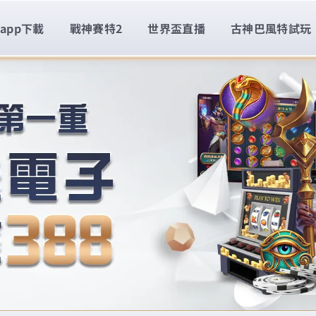
球即时比分，功能包括實时比分、完場、賽程比賽資訊查看等专业数据，讓您隨
的精彩和趣味，消磨無聊