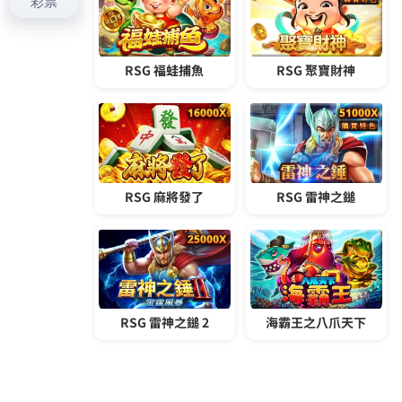
章:
彙整
2026 年 8 月
2026 年 7 月
2026 年 6 月
2026 年 5 月
2026 年 4 月
2026 年 3 月
2026 年 2 月
2026 年 1 月
2025 年 12 月
2025 年 11 月
2025 年 10 月
2025 年 9 月