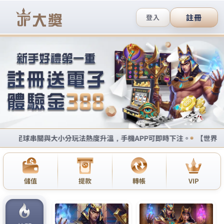
九州娛樂城改名卡拉邦網
nba即時比分給予玩家彷佛置
身於現場的絕妙體驗，滿足你
所有的要求
LEO娛樂城卡拉邦官網提供真實的賭場環境和專業的
技術支援，
nba即時比分
給予玩家彷佛置身於現場的
絕妙體驗，採用多樣的玩法，經典的對決讓你盡情遊
戲，萬人同時線上，秒匹配協助工具，合理人性化的
操作介面，nba即時比分玩法豐富，讓每位玩家都能
快速上手，全新玩法，讓你體驗刺激緊張的遊戲快