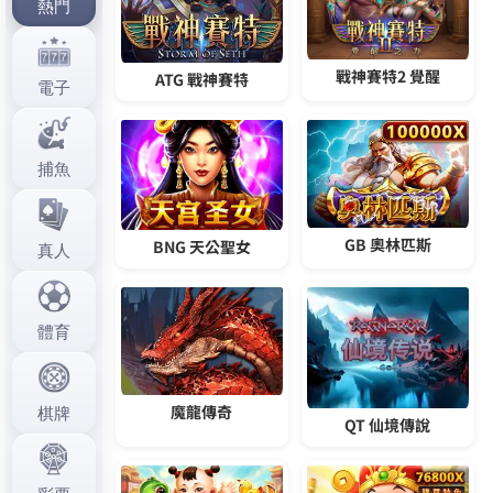
全。
作
發
分
admin
2022 年 3 月 30 日
nba即時比分
者
佈
類
日
期:
文
上一篇文章
章
nba即時比分精挑細選各種線上遊
上
一
戲，給予玩家彷佛置身於現場的絕妙
導
篇
體驗
覽
文
章:
下一篇文章
威剛提供各種各樣的投注服務，給你
下
一
意想不到的興趣
篇