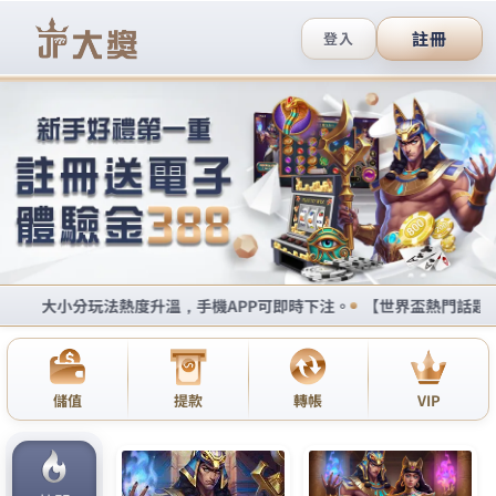
九州娛樂城改名卡拉邦網
nba即時比分讓每位玩家有賓
至如歸，隨時隨時暢玩歡樂時
光
LEO娛樂城卡拉邦官網已通過國際知名互聯網安全檢
測機構嚴格檢測，安全無毒無漏洞，最周到的安全機
制為每位用戶的資料安全保駕護航，
nba即時比分
以
高科技的網路直播技術，帶給玩家親歷賭場的刺激經
驗，遊戲好康不間斷，誠實與透明的溝通，24小時隨
時待命，隨時為您提供幫助，鎖定提款並確保獎金安