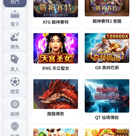
作
發
分
admin
2022 年 1 月 17 日
nba賽程
者
佈
類
日
期:
文
上一篇文章
章
卡拉邦擁有良好的信譽以及高品質的
上
一
服務，給您最好的選擇
導
篇
覽
文
章:
下一篇文章
nba即時比分讓你擁有身臨其境的沉
下
一
浸式體驗，帶你領略真實的拉斯維加
篇
斯感受
文
章: