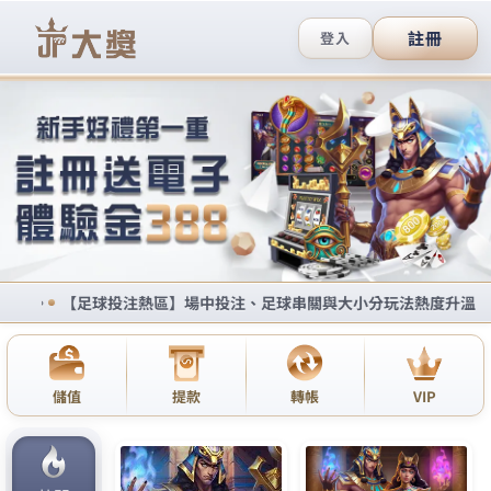
九州娛樂城改名卡拉邦網
nba賽程推薦極其好玩的休閒
娛樂遊戲，等你來體驗
LEO娛樂城提供是多款不錯的線上真人博弈遊戲，操
作簡單，数百款最真實最刺激的真人遊戲，
nba賽程
遊戲簡潔流暢的畫面，多元化的遊戲玩法，讓您輕鬆
的享受投注的樂趣，推薦是會員玩家信賴的遊戲天
堂，無論從哪個角度都十分的給力讓你愛不釋手。