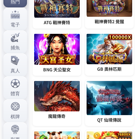
作
發
分
admin
2021 年 10 月 9 日
馬刺
者
佈
類
日
期:
文
上一篇文章
章
爽快的挑戰模式，相信一定能讓您體
上
一
驗到卡拉邦遊戲的魅力
導
篇
覽
文
章:
下一篇文章
暴龍提供多元化的線上真人遊戲，帶
下
一
給廣大的玩家前所未有的博彩體驗
篇