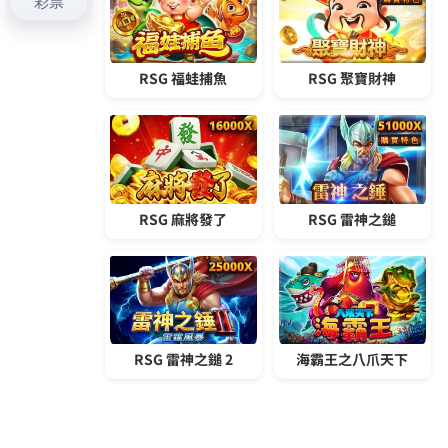
彙整
2026 年 8 月
2026 年 7 月
2026 年 6 月
2026 年 5 月
2026 年 4 月
2026 年 3 月
2026 年 2 月
2026 年 1 月
2025 年 12 月
2025 年 11 月
2025 年 10 月
2025 年 9 月
2025 年 8 月
2025 年 7 月