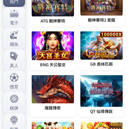
者
佈
類
日
期:
文
上一篇文章
章
娛樂城為會員提供最新、最優質的真
上
一
人nba遊戲
導
篇
覽
文
章:
下一篇文章
卡拉邦為每一位客戶提供最安全、最
下
一
公平的活動
篇
文
章: