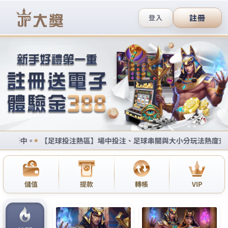
九州娛樂城改名卡拉邦網
暴龍豐富的好友互動，讓你遊
戲體驗不再寂寞
LEO娛樂城將人物形象與牌局背景完美結合，給玩家
一種身臨其境的感覺，
暴龍
比起其他的遊戲來說人物
感更加生動並富有活力，遊戲採用3D製作科技，讓廣
大用戶可以實現最真實的遊戲，天天比賽免費贏大
獎，讓更多玩家可以體驗魅力之處！
作
發
分
admin
2021 年 4 月 26 日
暴龍
者
佈
類