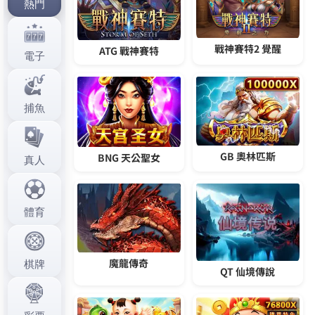
日
期:
文
上一篇文章
章
威剛讓廣大的年輕人又多了一個休閒
上
一
娛樂的項目
導
篇
覽
文
章:
下一篇文章
推薦更多好玩的nba遊戲是玩家喜愛
下
一
的網站
篇
文
章:
彙整