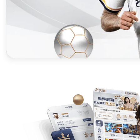
卡拉邦給你前所未有的體驗，
下
一
篇
文
章:
彙整
2026 年 8 月
2026 年 7 月
2026 年 6 月
2026 年 5 月
2026 年 4 月
2026 年 3 月
2026 年 2 月
2026 年 1 月
2025 年 12 月
2025 年 11 月