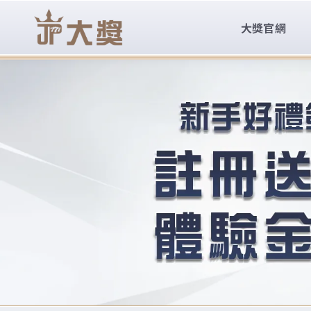
九州娛樂城改名卡拉邦網
九州娛樂城改名卡拉邦NBA即時比分網提供最快最准最全的篮
時最火爆，最公平，最信譽的平台！
nba即時比分氣爆
的挑戰