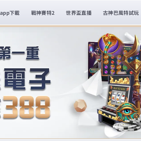
球即时比分，功能包括實时比分、完場、賽程比賽資訊查看等专业数据，讓您隨
棚的真人競技比賽給你無盡