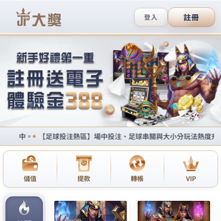
九州娛樂城改名卡拉邦網
暴龍玩法多樣化，讓玩家享受
最有趣的挑戰
LEO娛樂城卡拉邦官網打造成網絡首屈壹指的競技平
台，讓玩家可以盡情展現個人技術、特色，
暴龍
簡單
的玩法、老少皆宜的特性，深受全世界博彩玩家的喜
愛，在家就能體驗遊戲的真正魅力，讓您實現你的賭
神夢，而且遊戲中都有美麗的真人荷官與您相伴。
作
發
分
admin
2020 年 12 月 29 日
暴龍
者
佈
類