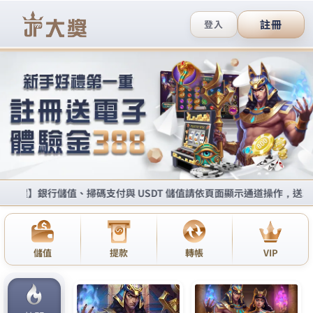
九州娛樂城改名卡拉邦網
nba即時比分為你提供最快捷
的遊戲體驗
LEO娛樂城是專業的遊戲平台，這裡彙集了最好玩的
網路遊戲、網頁遊戲、休閒遊戲、單機遊戲、電競遊
戲於一身，
nba即時比分
具有高品質、快更新、全免
費等突出優勢，各種獨家人氣遊戲禮包等你來拿，千
萬玩家齊匯聚，網頁遊戲無止境。
作
發
分
admin
2020 年 10 月 26 日
nba即時比分
者
佈
類