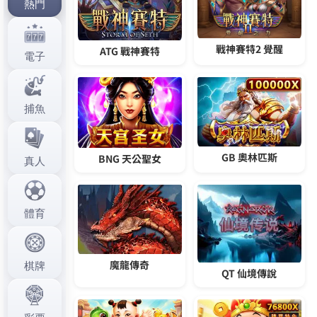
日
期:
文
上一篇文章
章
nba即時比分為廣大玩家提供優質的
上
一
精品遊戲
導
篇
覽
文
章:
下一篇文章
nba即時比分為玩家用戶提供新、優
下
一
質的網頁遊戲
篇
文
章:
彙整