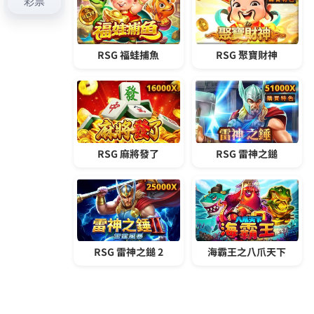
2026 年 8 月
2026 年 7 月
2026 年 6 月
2026 年 5 月
2026 年 4 月
2026 年 3 月
2026 年 2 月
2026 年 1 月
2025 年 12 月
2025 年 11 月
2025 年 10 月
2025 年 9 月
2025 年 8 月
2025 年 7 月
2025 年 6 月
2025 年 5 月