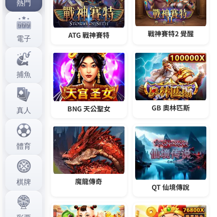
者
佈
類
日
期:
文
上一篇文章
章
推薦多款擁有超多玩家的線上真人遊
上
一
戲
導
篇
覽
文
章:
下一篇文章
nba即時比分一款為體育玩家們打造
下
一
的真人遊戲
篇
文
章: