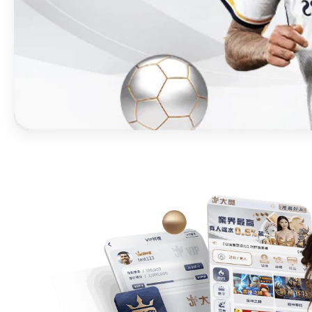
篇
文
章:
彙整
2026 年 8 月
2026 年 7 月
2026 年 6 月
2026 年 5 月
2026 年 4 月
2026 年 3 月
2026 年 2 月
2026 年 1 月
2025 年 12 月
2025 年 11 月
2025 年 10 月
2025 年 9 月