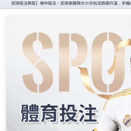
間，
nba即時比分
作
admin
以享受百分百真人
者
發
2020 年 5 月 18 日
佈
分
nba即時比分
日
類
期:
文
上一篇文章
章
致力於為玩家提供多元化的娛
上
一
導
篇
覽
文
下一篇文章
章:
喜歡nba遊戲的朋友趕緊下
下
一