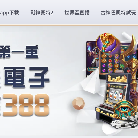
球即时比分，功能包括實时比分、完場、賽程比賽資訊查看等专业数据，讓您隨
戶提供了豐富的遊戲
邦官網彙聚了數款經典的熱門遊戲，讓玩家能够有超多的選擇空