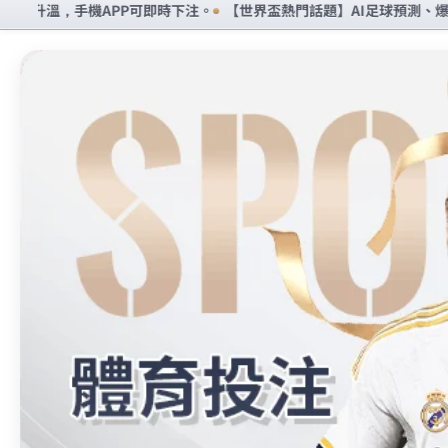
賽程、籃球完場比分、籃球即時比分等大資料分析
有電視及電腦時，利用手機也可以觀看籃球，
nba
事比分、指數、資料、新聞、數據，打造專業的體
平台。
LEO娛樂城卡拉邦NBA即時比分網力求完整、快速
最新網球賽程及賽果等賽事相關資訊，還包括網球
體驗，提供高品質、高賠率的娛樂及所有線上投注
彙整
2026 年 8 月
2026 年 7 月
2026 年 6 月
2026 年 5 月