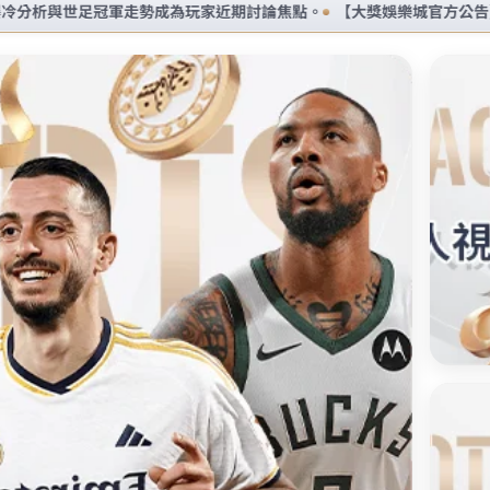
服務，為您提供關於籃球比賽直播及視頻集錦等各種視頻，讓你
即時比分
一款籃球比賽資訊查看軟件，提供馬刺，暴龍，
威剛
的賽
育資料服務，以最全最好的訊號讓您暢享聯賽，打造最好體育直
、準確地提供世界各地最准、最快、最全的NBA即時比分直播，
比賽賽程、對陣陣容等賽事相關介紹，為的是給你不同的感官娛
的優惠。